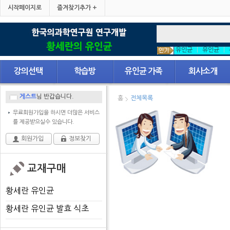
시작페이지로
즐겨찾기추가 +
유인균
|
유인균
|
강의선택
학습방
유인균 가족
회사소개
게스트
님 반갑습니다.
홈
전체목록
무료회원가입을 하시면 더많은 서비스
를 제공받으실수 있습니다.
회원가입
정보찾기
교재구매
황세란 유인균
황세란 유인균 발효 식초