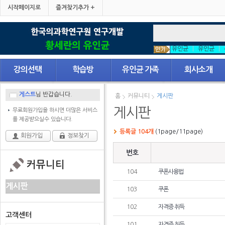
시작페이지로
즐겨찾기추가 +
유인균
|
유인균
|
강의선택
학습방
유인균 가족
회사소개
게스트
님 반갑습니다.
홈
커뮤니티
게시판
게시판
무료회원가입을 하시면 더많은 서비스
를 제공받으실수 있습니다.
등록글 104개
(1page/11page)
회원가입
정보찾기
번호
커뮤니티
104
쿠폰사용법
게시판
103
쿠폰
102
자격증 취득
고객센터
101
자격증 취득