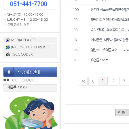
051-441-7700
100
단지에 식초를 만들려면 어떻게
월~금요일 : 10:00~18:00
LUNCHTIME : 12:00~13:00
99
황세란의 유인균 미생물 발효분말
주말,공휴일 휴무
98
술맛 안나는 효소음료 만드는 
MEDIA PLAYER
97
게시글은..아무나 올려도 답글은
INTERNET EXPLORER11
96
임산부도 유익균먹어도 되나요
TSCC CODEX
95
유인균 요거트
●● : ○○○○-○○○○
1
2
3
예금주 : ○○○